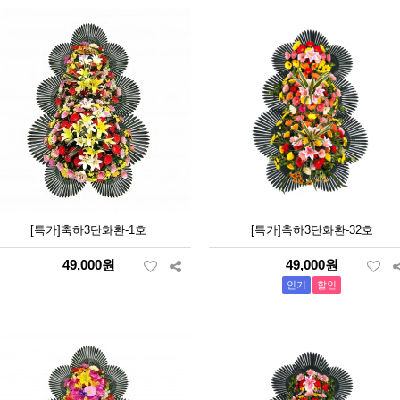
[특가]축하3단화환-1호
[특가]축하3단화환-32호
49,000원
49,000원
인기
할인