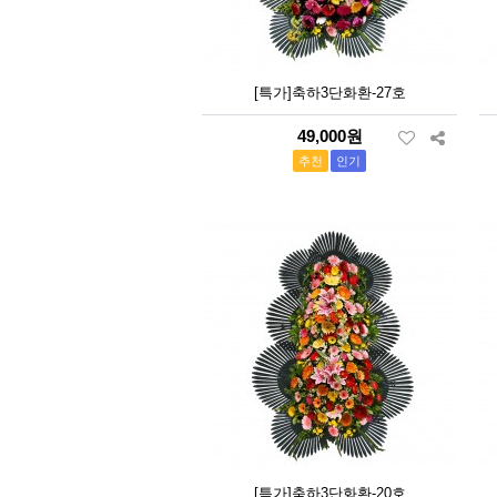
[특가]축하3단화환-27호
49,000원
추천
인기
[특가]축하3단화환-20호