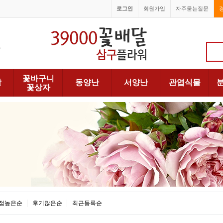
로그인
회원가입
자주묻는질문
1688-6066
꽃바구니
발
동양난
서양난
관엽식물
꽃상자
점높은순
후기많은순
최근등록순