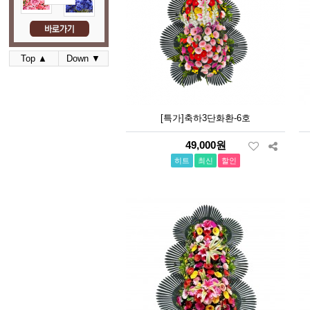
Top ▲
Down ▼
[특가]축하3단화환-6호
49,000원
히트
최신
할인