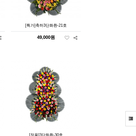
[특가]축하3단화환-21호
49,000원
[정품]3단화환-30호