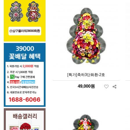
@삼구플라워39000화환
[특가]축하3단화환-2호
49,000원