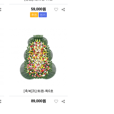
59,000원
추천
인기
[축복]3단화환-특6호
89,000원