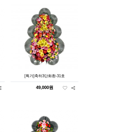
[특가]축하3단화환-31호
49,000원