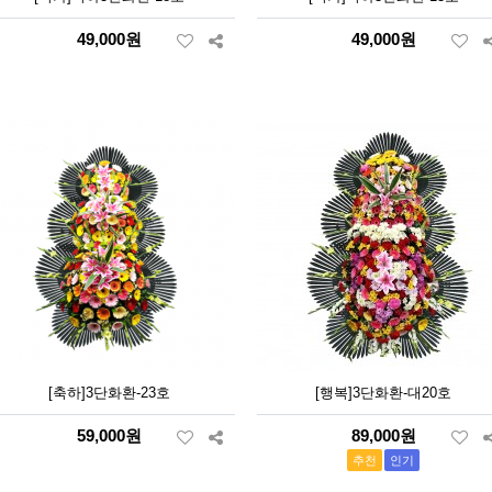
49,000원
49,000원
[축하]3단화환-23호
[행복]3단화환-대20호
59,000원
89,000원
추천
인기