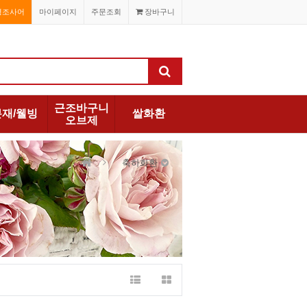
경조사어
마이페이지
주문조회
장바구니
근조바구니
분재/웰빙
쌀화환
오브제
축하화환