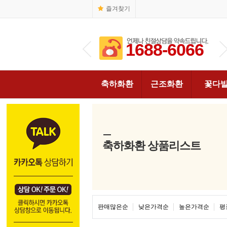
즐겨찾기
1688-6066
1688-6066
축하화환
근조화환
꽃다
축하화환 상품리스트
판매많은순
낮은가격순
높은가격순
평