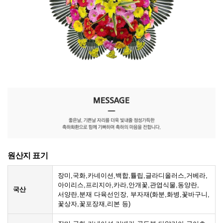
원산지 표기
장미,국화,카네이션,백합,튤립,글라디올러스,거베라,
아이리스,프리지아,카라,안개꽃,관엽식물,동양란,
국산
서양란,분재 다육선인장, 부자재(화분,화병,꽃바구니,
꽃상자,꽃포장재,리본 등)