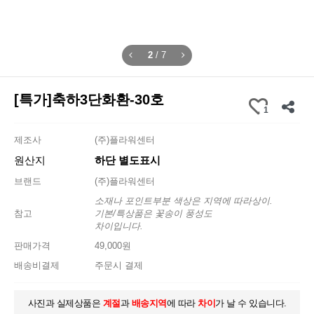
2
/
7
[특가]축하3단화환-30호
1
제조사
(주)플라워센터
원산지
하단 별도표시
브랜드
(주)플라워센터
소재나 포인트부분 색상은 지역에 따라상이.
참고
기본/특상품은 꽃송이 풍성도
차이입니다.
판매가격
49,000원
배송비결제
주문시 결제
사진과 실제상품은
계절
과
배송지역
에 따라
차이
가 날 수 있습니다.