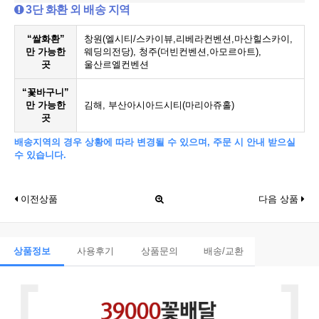
3단 화환 외 배송 지역
“쌀화환”
창원(엘시티/스카이뷰,리베라컨벤션,마산힐스카이,
만 가능한
웨딩의전당), 청주(더빈컨벤션,아모르아트),
곳
울산르엘컨벤션
“꽃바구니”
만 가능한
김해, 부산아시아드시티(마리아쥬홀)
곳
배송지역의 경우 상황에 따라 변경될 수 있으며, 주문 시 안내 받으실
수 있습니다.
이전상품
다음 상품
상품정보
사용후기
상품문의
배송/교환