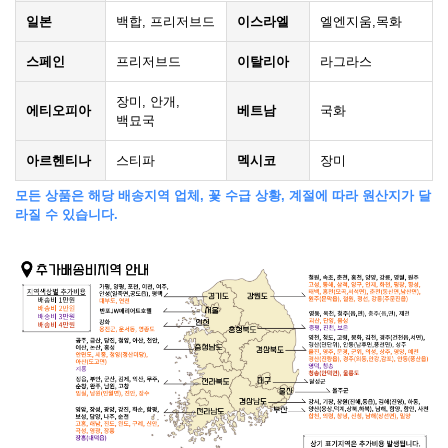
일본
백합, 프리저브드
이스라엘
엘엔지움,목화
스페인
프리저브드
이탈리아
라그라스
장미, 안개,
에티오피아
베트남
국화
백묘국
아르헨티나
스티파
멕시코
장미
모든 상품은 해당 배송지역 업체, 꽃 수급 상황, 계절에 따라 원산지가 달
라질 수 있습니다.