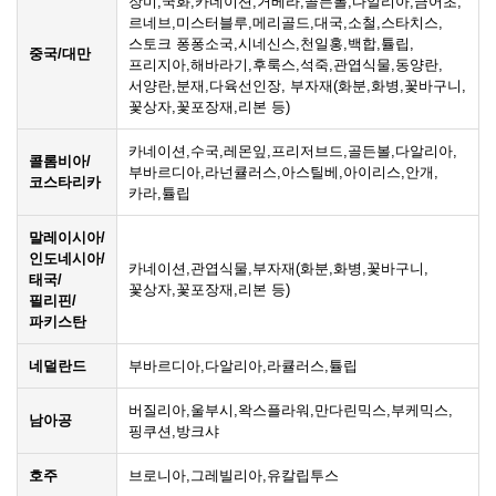
장미,국화,카네이션,거베라,골든볼,다알리아,금어초,
르네브,미스터블루,메리골드,대국,소철,스타치스,
스토크 퐁퐁소국,시네신스,천일홍,백합,튤립,
중국/대만
프리지아,해바라기,후룩스,석죽,관엽식물,동양란,
서양란,분재,다육선인장, 부자재(화분,화병,꽃바구니,
꽃상자,꽃포장재,리본 등)
카네이션,수국,레몬잎,프리저브드,골든볼,다알리아,
콜롬비아/
부바르디아,라넌큘러스,아스틸베,아이리스,안개,
코스타리카
카라,튤립
말레이시아/
인도네시아/
카네이션,관엽식물,부자재(화분,화병,꽃바구니,
태국/
꽃상자,꽃포장재,리본 등)
필리핀/
파키스탄
네덜란드
부바르디아,다알리아,라큘러스,튤립
버질리아,울부시,왁스플라워,만다린믹스,부케믹스,
남아공
핑쿠션,방크샤
호주
브로니아,그레빌리아,유칼립투스