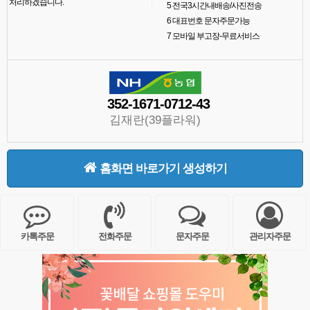
처리하겠습니다.
5
전국3시간내배송/사진전송
6
대표번호 문자주문가능
7
모바일 부고장-무료서비스
352-1671-0712-43
김재란(39플라워)
홈화면 바로가기 생성하기
카톡주문
전화주문
문자주문
관리자주문