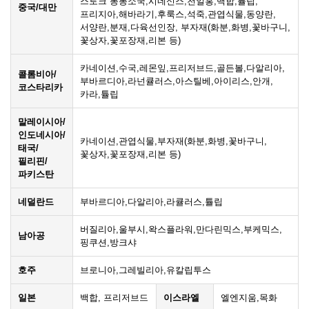
스토크 퐁퐁소국,시네신스,천일홍,백합,튤립,
중국/대만
프리지아,해바라기,후룩스,석죽,관엽식물,동양란,
서양란,분재,다육선인장, 부자재(화분,화병,꽃바구니,
꽃상자,꽃포장재,리본 등)
카네이션,수국,레몬잎,프리저브드,골든볼,다알리아,
콜롬비아/
부바르디아,라넌큘러스,아스틸베,아이리스,안개,
코스타리카
카라,튤립
말레이시아/
인도네시아/
카네이션,관엽식물,부자재(화분,화병,꽃바구니,
태국/
꽃상자,꽃포장재,리본 등)
필리핀/
파키스탄
네덜란드
부바르디아,다알리아,라큘러스,튤립
버질리아,울부시,왁스플라워,만다린믹스,부케믹스,
남아공
핑쿠션,방크샤
호주
브로니아,그레빌리아,유칼립투스
일본
백합, 프리저브드
이스라엘
엘엔지움,목화