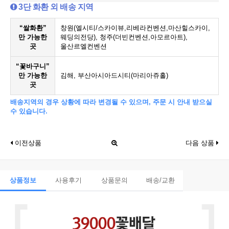
3단 화환 외 배송 지역
“쌀화환”
창원(엘시티/스카이뷰,리베라컨벤션,마산힐스카이,
만 가능한
웨딩의전당), 청주(더빈컨벤션,아모르아트),
곳
울산르엘컨벤션
“꽃바구니”
만 가능한
김해, 부산아시아드시티(마리아쥬홀)
곳
배송지역의 경우 상황에 따라 변경될 수 있으며, 주문 시 안내 받으실
수 있습니다.
이전상품
다음 상품
상품정보
사용후기
상품문의
배송/교환