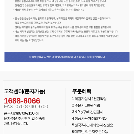
고객센터(문자가능)
주문혜택
1688-6066
1
회원가입시 2천원적립
2
주문시 1천원적립
FAX. 070-8740-9700
3
N Pay구매 간편결제
근무시간(07:00-21:00) 외
문자주문 주시면 익일 신속히
4
정품사용/재생화환NO
처리하겠습니다.
5
전국3시간내배송/사진전송
6
대표번호 문자주문가능