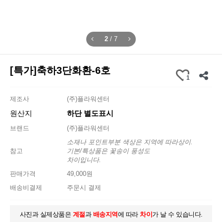
2
/
7
[특가]축하3단화환-6호
1
제조사
(주)플라워센터
원산지
하단 별도표시
브랜드
(주)플라워센터
소재나 포인트부분 색상은 지역에 따라상이.
참고
기본/특상품은 꽃송이 풍성도
차이입니다.
판매가격
49,000원
배송비결제
주문시 결제
사진과 실제상품은
계절
과
배송지역
에 따라
차이
가 날 수 있습니다.