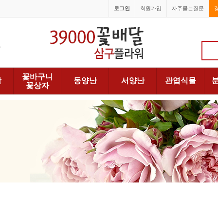
로그인
회원가입
자주묻는질문
1688-6066
꽃바구니
발
동양난
서양난
관엽식물
꽃상자