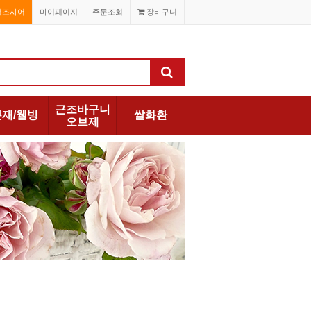
경조사어
마이페이지
주문조회
장바구니
근조바구니
분재/웰빙
쌀화환
오브제