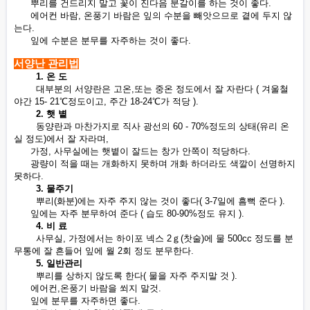
뿌리를 건드리지 말고 꽃이 진다음 분갈이를 하는 것이 좋다.
에어컨 바람, 온풍기 바람은 잎의 수분을 빼앗으므로 곁에 두지 않
는다.
잎에 수분은 분무를 자주하는 것이 좋다.
서양난 관리법
1. 온 도
대부분의 서양란은 고온,또는 중온 정도에서 잘 자란다 ( 겨울철
야간 15- 21℃정도이고, 주간 18-24℃가 적당 ).
2. 햇 볕
동양란과 마찬가지로 직사 광선의 60 - 70%정도의 상태(유리 온
실 정도)에서 잘 자라며,
가정, 사무실에는 햇볕이 잘드는 창가 안쪽이 적당하다.
광량이 적을 때는 개화하지 못하며 개화 하더라도 색깔이 선명하지
못하다.
3. 물주기
뿌리(화분)에는 자주 주지 않는 것이 좋다( 3-7일에 흠뻑 준다 ).
잎에는 자주 분무하여 준다 ( 습도 80-90%정도 유지 ).
4. 비 료
사무실, 가정에서는 하이포 넥스 2ｇ(찻술)에 물 500cc 정도를 분
무통에 잘 흔들어 잎에 월 2회 정도 분무한다.
5. 일반관리
뿌리를 상하지 않도록 한다( 물을 자주 주지말 것 ).
에어컨,온풍기 바람을 쐬지 말것.
잎에 분무를 자주하면 좋다.