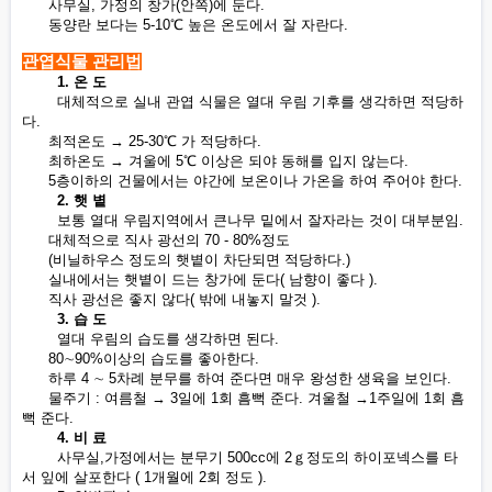
사무실, 가정의 창가(안쪽)에 둔다.
동양란 보다는 5-10℃ 높은 온도에서 잘 자란다.
관엽식물 관리법
1. 온 도
대체적으로 실내 관엽 식물은 열대 우림 기후를 생각하면 적당하
다.
최적온도 → 25-30℃ 가 적당하다.
최하온도 → 겨울에 5℃ 이상은 되야 동해를 입지 않는다.
5층이하의 건물에서는 야간에 보온이나 가온을 하여 주어야 한다.
2. 햇 볕
보통 열대 우림지역에서 큰나무 밑에서 잘자라는 것이 대부분임.
대체적으로 직사 광선의 70 - 80%정도
(비닐하우스 정도의 햇볕이 차단되면 적당하다.)
실내에서는 햇볕이 드는 창가에 둔다( 남향이 좋다 ).
직사 광선은 좋지 않다( 밖에 내놓지 말것 ).
3. 습 도
열대 우림의 습도를 생각하면 된다.
80∼90%이상의 습도를 좋아한다.
하루 4 ∼ 5차례 분무를 하여 준다면 매우 왕성한 생육을 보인다.
물주기 : 여름철 → 3일에 1회 흠뻑 준다. 겨울철 →1주일에 1회 흠
뻑 준다.
4. 비 료
사무실,가정에서는 분무기 500cc에 2ｇ정도의 하이포넥스를 타
서 잎에 살포한다 ( 1개월에 2회 정도 ).