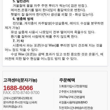
5. 일반관리
겨울철에 물을 자주 주면 뿌리가 썩는다( 검은 반점 ).
에어컨,온풍기를 멀리 한다(잎이 황갈색으로 변한다).
햇볕이 잘 들어야 한다(직사 광선을 피할 것 - 화상 입는다).
6. 병충해 방제
진딧물, 게각충이 자주발생(수성살충제, 레이드 수성을 분무하면
제거 가능)
유성 살충제 사용시 나뭇잎이 전부 떨어지며 죽을수도 있다.
환기를 잘하여 사람에게 해를 주지 않도록 한다.
7. 기 타
시중에서 파는 포콘(수성 Wax)를 뿌리면 잎이 건조해 지는 것을
어느 정도 막을 수 있다.
수성 Wax (포콘)는 광택 효과가 있고 또한 중요한 것은 온풍기, 에
어컨에 의한 탈수 현상을 어느정도 방지 할 수 있다.
고객센터(문자가능)
주문혜택
1688-6066
1
회원가입시 2천원적립
2
주문시 1천원적립
FAX. 070-8740-9700
3
N Pay구매 간편결제
근무시간(07:00-21:00) 외
문자주문 주시면 익일 신속히
4
정품사용/재생화환NO
처리하겠습니다.
5
전국3시간내배송/사진전송