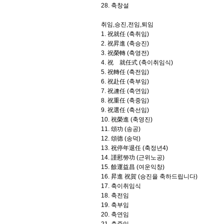
28. 축창설
취임,승진,전임,퇴임
1. 祝就任 (축취임)
2. 祝昇進 (축승진)
3. 祝榮轉 (축영전)
4. 祝離就任式 (축이취임식)
5. 祝轉任 (축전임)
6. 祝赴任 (축부임)
7. 祝連任 (축연임)
8. 祝重任 (축중임)
9. 祝選任 (축선임)
10. 祝榮進 (축영진)
11. 頌功 (송공)
12. 頌德 (송덕)
13. 祝停年退任 (축정년4)
14. 謹慰勞功 (근위노공)
15. 餘運益昌 (여운익창)
16. 昇進 祝賀 (승진을 축하드립니다)
17. 축이취임식
18. 축전임
19. 축부임
20. 축연임