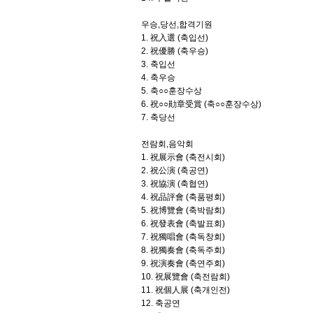
우승,당선,합격기원
1. 祝入選 (축입선)
2. 祝優勝 (축우승)
3. 축입선
4. 축우승
5. 축○○훈장수상
6. 祝○○勛章受賞 (축○○훈장수상)
7. 축당선
전람회,음악회
1. 祝展示會 (축전시회)
2. 祝公演 (축공연)
3. 祝協演 (축협연)
4. 祝品評會 (축품평회)
5. 祝博覽會 (축박람회)
6. 祝發表會 (축발표회)
7. 祝獨唱會 (축독창회)
8. 祝獨奏會 (축독주회)
9. 祝演奏會 (축연주회)
10. 祝展覽會 (축전람회)
11. 祝個人展 (축개인전)
12. 축공연