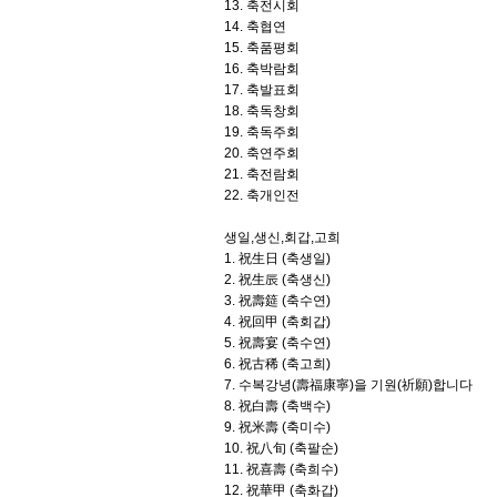
13. 축전시회
14. 축협연
15. 축품평회
16. 축박람회
17. 축발표회
18. 축독창회
19. 축독주회
20. 축연주회
21. 축전람회
22. 축개인전
생일,생신,회갑,고희
1. 祝生日 (축생일)
2. 祝生辰 (축생신)
3. 祝壽筵 (축수연)
4. 祝回甲 (축회갑)
5. 祝壽宴 (축수연)
6. 祝古稀 (축고희)
7. 수복강녕(壽福康寧)을 기원(祈願)합니다
8. 祝白壽 (축백수)
9. 祝米壽 (축미수)
10. 祝八旬 (축팔순)
11. 祝喜壽 (축희수)
12. 祝華甲 (축화갑)