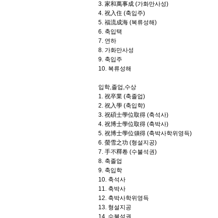
3. 家和萬事成 (가화만사성)
4. 祝入住 (축입주)
5. 福流成海 (복류성해)
6. 축입택
7. 연하
8. 가화만사성
9. 축입주
10. 복류성해
입학,졸업,수상
1. 祝卒業 (축졸업)
2. 祝入學 (축입학)
3. 祝碩士學位取得 (축석사)
4. 祝博士學位取得 (축박사)
5. 祝博士學位領得 (축박사학위영득)
6. 螢雪之功 (형설지공)
7. 手不釋卷 (수불석권)
8. 축졸업
9. 축입학
10. 축석사
11. 축박사
12. 축박사학위영득
13. 형설지공
14. 수불석권