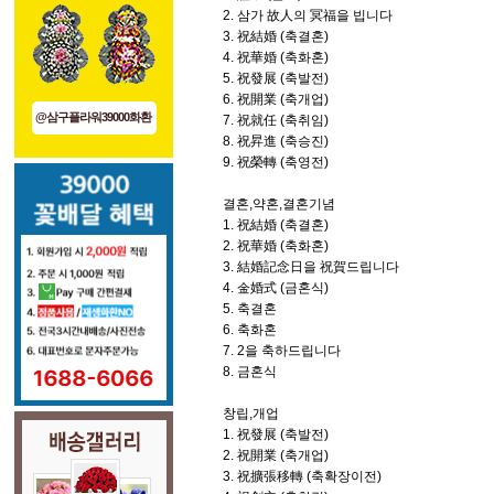
2. 삼가 故人의 冥福을 빕니다
3. 祝結婚 (축결혼)
4. 祝華婚 (축화혼)
5. 祝發展 (축발전)
6. 祝開業 (축개업)
@삼구플라워39000화환
7. 祝就任 (축취임)
8. 祝昇進 (축승진)
9. 祝榮轉 (축영전)
결혼,약혼,결혼기념
1. 祝結婚 (축결혼)
2. 祝華婚 (축화혼)
3. 結婚記念日을 祝賀드립니다
4. 金婚式 (금혼식)
5. 축결혼
6. 축화혼
7. 2을 축하드립니다
8. 금혼식
창립,개업
1. 祝發展 (축발전)
2. 祝開業 (축개업)
3. 祝擴張移轉 (축확장이전)