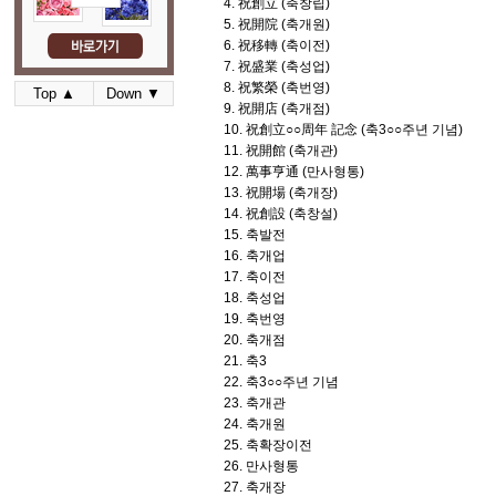
4. 祝創立 (축창립)
5. 祝開院 (축개원)
6. 祝移轉 (축이전)
7. 祝盛業 (축성업)
8. 祝繁榮 (축번영)
Top ▲
Down ▼
9. 祝開店 (축개점)
10. 祝創立○○周年 記念 (축3○○주년 기념)
11. 祝開館 (축개관)
12. 萬事亨通 (만사형통)
13. 祝開場 (축개장)
14. 祝創設 (축창설)
15. 축발전
16. 축개업
17. 축이전
18. 축성업
19. 축번영
20. 축개점
21. 축3
22. 축3○○주년 기념
23. 축개관
24. 축개원
25. 축확장이전
26. 만사형통
27. 축개장