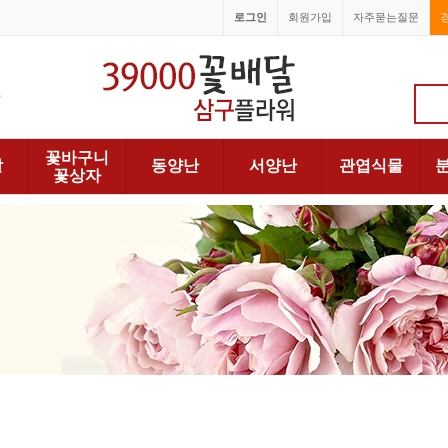
로그인
회원가입
자주묻는질문
1688-6066
꽃바구니
발
동양난
서양난
관엽식물
꽃상자