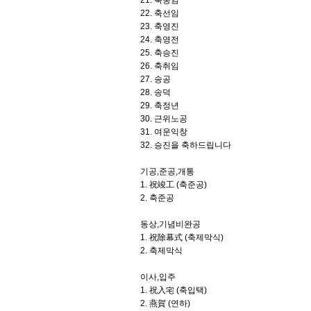
21. 축중임
22. 축선임
23. 축영진
24. 축영전
25. 축승진
26. 축취임
27. 송공
28. 송덕
29. 축정년
30. 근위노공
31. 여운익창
32. 승진을 축하드립니다
기공,준공,개통
1. 祝竣工 (축준공)
2. 축준공
동상,기념비완공
1. 祝除幕式 (축제막식)
2. 축제막식
이사,입주
1. 祝入宅 (축입택)
2. 燕賀 (연하)