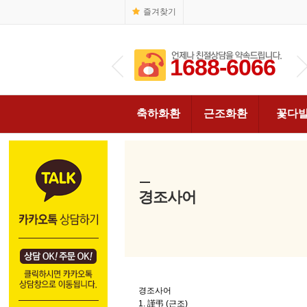
즐겨찾기
1688-6066
1688-6066
축하화환
근조화환
꽃다
경조사어
경조사어
1. 謹弔 (근조)