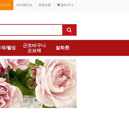
경조사어
마이페이지
주문조회
장바구니
근조바구니
분재/웰빙
쌀화환
오브제