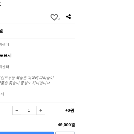
호
0
0원
라워센터
별도표시
라워센터
포인트부분 색상은 지역에 따라상이.
상품은 꽃송이 풍성도 차이입니다.
결제
+0원
49,000원