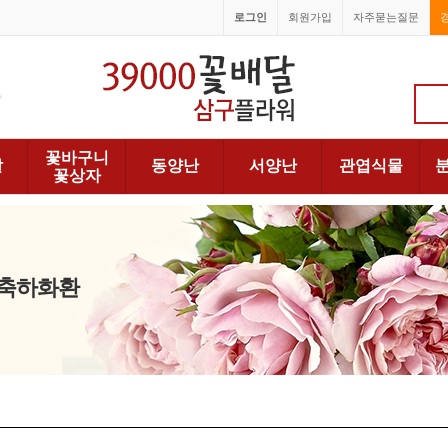
로그인
회원가입
자주묻는질문
1688-6066
꽃바구니
발
동양난
서양난
관엽식물
꽃상자
> 축하화환