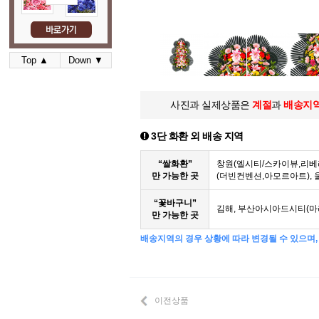
Top ▲
Down ▼
사진과 실제상품은
계절
과
배송지
3단 화환 외 배송 지역
“쌀화환”
창원(엘시티/스카이뷰,리베
만 가능한 곳
(더빈컨벤션,아모르아트),
“꽃바구니”
김해, 부산아시아드시티(마
만 가능한 곳
배송지역의 경우 상황에 따라 변경될 수 있으며, 
이전상품