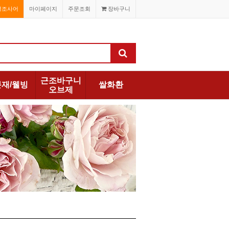
경조사어
마이페이지
주문조회
장바구니
근조바구니
분재/웰빙
쌀화환
오브제