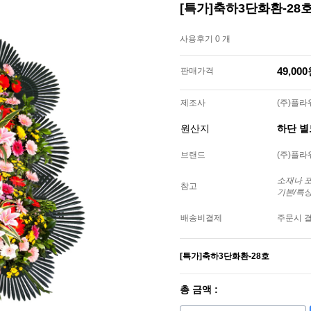
[특가]축하3단화환-28
사용후기 0 개
49,00
판매가격
제조사
(주)플
원산지
하단 
브랜드
(주)플
소재나 
참고
기본/특
배송비결제
주문시 
[특가]축하3단화환-28호
총 금액 :