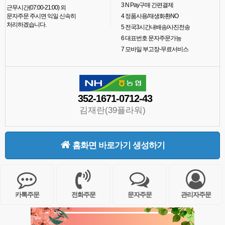
3
N Pay구매 간편결제
근무시간(07:00-21:00) 외
문자주문 주시면 익일 신속히
4
정품사용/재생화환NO
처리하겠습니다.
5
전국3시간내배송/사진전송
6
대표번호 문자주문가능
7
모바일 부고장-무료서비스
352-1671-0712-43
김재란(39플라워)
홈화면 바로가기 생성하기
카톡주문
전화주문
문자주문
관리자주문