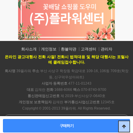
회사소개
개인정보
환불약관
고객센터
관리자
온라인 광고대행사 전화 사절! 전화시 법적대응 및 해당 대행사는 포털사
에 클레임접수합니다.
회사명
39플라워
주소
부산 사상구 학장동 학감대로 109-16, 106동 709호(학장
동, 신구덕우성아파트)
사업자 등록번호
477-11-01243
대표
김재란
전화
1688-6066
팩스
070-8740-9700
통신판매업신고번호
제 2019-부산사상구-0640호
개인정보 보호책임자
김재란
부가통신사업신고번호
12345호
Copyright © 2001-2013 39플라워. All Rights Reserved.
PC 버전
구매하기