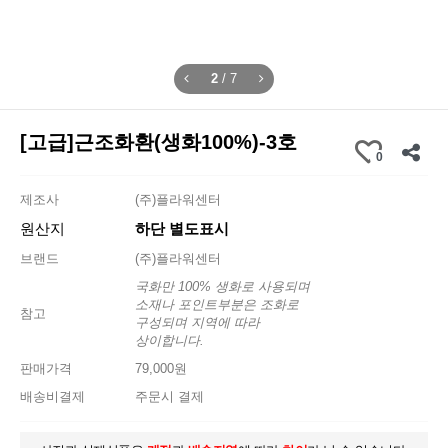
2
/
7
[고급]근조화환(생화100%)-3호
0
제조사
(주)플라워센터
원산지
하단 별도표시
브랜드
(주)플라워센터
국화만 100% 생화로 사용되며
소재나 포인트부분은 조화로
참고
구성되며 지역에 따라
상이합니다.
판매가격
79,000원
배송비결제
주문시 결제