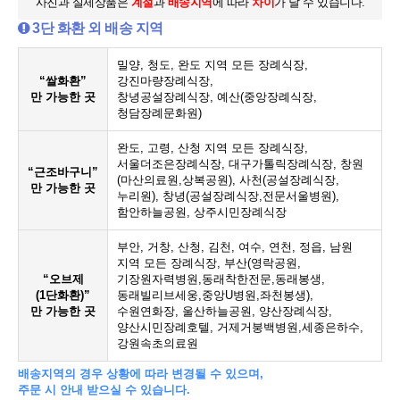
사진과 실제상품은
계절
과
배송지역
에 따라
차이
가 날 수 있습니다.
3단 화환 외 배송 지역
밀양, 청도, 완도 지역 모든 장례식장,
“쌀화환”
강진마량장례식장,
만 가능한 곳
창녕공설장례식장, 예산(중앙장례식장,
청담장례문화원)
완도, 고령, 산청 지역 모든 장례식장,
서울더조은장례식장, 대구가톨릭장례식장, 창원
“근조바구니”
(마산의료원,상복공원), 사천(공설장례식장,
만 가능한 곳
누리원), 창녕(공설장례식장,전문서울병원),
함안하늘공원, 상주시민장례식장
부안, 거창, 산청, 김천, 여수, 연천, 정읍, 남원
지역 모든 장례식장, 부산(영락공원,
“오브제
기장원자력병원,동래착한전문,동래봉생,
(1단화환)”
동래빌리브세웅,중앙U병원,좌천봉생),
만 가능한 곳
수원연화장, 울산하늘공원, 양산장례식장,
양산시민장례호텔, 거제거붕백병원,세종은하수,
강원속초의료원
배송지역의 경우 상황에 따라 변경될 수 있으며,
주문 시 안내 받으실 수 있습니다.