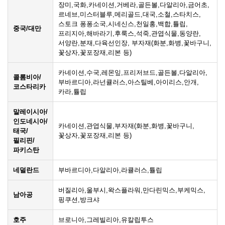
장미,국화,카네이션,거베라,골든볼,다알리아,금어초,
르네브,미스터블루,메리골드,대국,소철,스타치스,
스토크 퐁퐁소국,시네신스,천일홍,백합,튤립,
중국/대만
프리지아,해바라기,후룩스,석죽,관엽식물,동양란,
서양란,분재,다육선인장, 부자재(화분,화병,꽃바구니,
꽃상자,꽃포장재,리본 등)
카네이션,수국,레몬잎,프리저브드,골든볼,다알리아,
콜롬비아/
부바르디아,라넌큘러스,아스틸베,아이리스,안개,
코스타리카
카라,튤립
말레이시아/
인도네시아/
카네이션,관엽식물,부자재(화분,화병,꽃바구니,
태국/
꽃상자,꽃포장재,리본 등)
필리핀/
파키스탄
네덜란드
부바르디아,다알리아,라큘러스,튤립
버질리아,울부시,왁스플라워,만다린믹스,부케믹스,
남아공
핑쿠션,방크샤
호주
브로니아,그레빌리아,유칼립투스