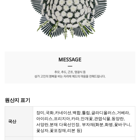
원산지 표기
장미,국화,카네이션,백합,튤립,글라디올러스,거베라,
아이리스,프리지아,카라,안개꽃,관엽식물,동양란,
국산
서양란,분재 다육선인장, 부자재(화분,화병,꽃바구니,
꽃상자,꽃포장재,리본 등)