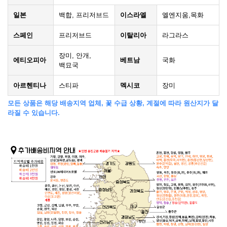
일본
백합, 프리저브드
이스라엘
엘엔지움,목화
스페인
프리저브드
이탈리아
라그라스
장미, 안개,
에티오피아
베트남
국화
백묘국
아르헨티나
스티파
멕시코
장미
모든 상품은 해당 배송지역 업체, 꽃 수급 상황, 계절에 따라 원산지가 달
라질 수 있습니다.