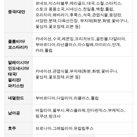
르네브,미스터블루,메리골드,대국,소철,스타치스,
스토크 퐁퐁소국,시네신스,천일홍,백합,튤립,
중국/대만
프리지아,해바라기,후룩스,석죽,관엽식물,동양란,
서양란,분재,다육선인장, 부자재(화분,화병,꽃바구니,
꽃상자,꽃포장재,리본 등)
카네이션,수국,레몬잎,프리저브드,골든볼,다알리아,
콜롬비아/
부바르디아,라넌큘러스,아스틸베,아이리스,안개,
코스타리카
카라,튤립
말레이시아/
인도네시아/
카네이션,관엽식물,부자재(화분,화병,꽃바구니,
태국/
꽃상자,꽃포장재,리본 등)
필리핀/
파키스탄
네덜란드
부바르디아,다알리아,라큘러스,튤립
버질리아,울부시,왁스플라워,만다린믹스,부케믹스,
남아공
핑쿠션,방크샤
호주
브로니아,그레빌리아,유칼립투스