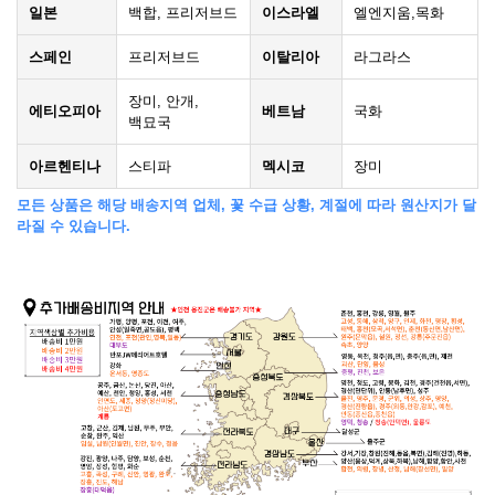
일본
백합, 프리저브드
이스라엘
엘엔지움,목화
스페인
프리저브드
이탈리아
라그라스
장미, 안개,
에티오피아
베트남
국화
백묘국
아르헨티나
스티파
멕시코
장미
모든 상품은 해당 배송지역 업체, 꽃 수급 상황, 계절에 따라 원산지가 달
라질 수 있습니다.