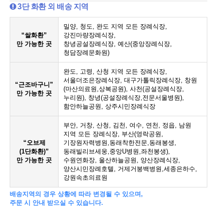
3단 화환 외 배송 지역
밀양, 청도, 완도 지역 모든 장례식장,
“쌀화환”
강진마량장례식장,
만 가능한 곳
창녕공설장례식장, 예산(중앙장례식장,
청담장례문화원)
완도, 고령, 산청 지역 모든 장례식장,
서울더조은장례식장, 대구가톨릭장례식장, 창원
“근조바구니”
(마산의료원,상복공원), 사천(공설장례식장,
만 가능한 곳
누리원), 창녕(공설장례식장,전문서울병원),
함안하늘공원, 상주시민장례식장
부안, 거창, 산청, 김천, 여수, 연천, 정읍, 남원
지역 모든 장례식장, 부산(영락공원,
“오브제
기장원자력병원,동래착한전문,동래봉생,
(1단화환)”
동래빌리브세웅,중앙U병원,좌천봉생),
만 가능한 곳
수원연화장, 울산하늘공원, 양산장례식장,
양산시민장례호텔, 거제거붕백병원,세종은하수,
강원속초의료원
배송지역의 경우 상황에 따라 변경될 수 있으며,
주문 시 안내 받으실 수 있습니다.