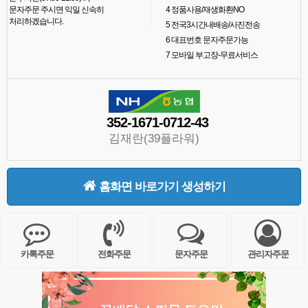
문자주문 주시면 익일 신속히
4
정품사용/재생화환NO
처리하겠습니다.
5
전국3시간내배송/사진전송
6
대표번호 문자주문가능
7
모바일 부고장-무료서비스
352-1671-0712-43
김재란(39플라워)
홈화면 바로가기 생성하기
카톡주문
전화주문
문자주문
관리자주문