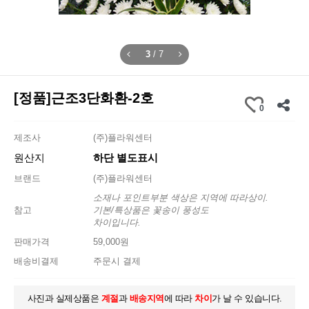
3
/
7
[정품]근조3단화환-2호
0
제조사
(주)플라워센터
원산지
하단 별도표시
브랜드
(주)플라워센터
소재나 포인트부분 색상은 지역에 따라상이.
참고
기본/특상품은 꽃송이 풍성도
차이입니다.
판매가격
59,000원
배송비결제
주문시 결제
사진과 실제상품은
계절
과
배송지역
에 따라
차이
가 날 수 있습니다.